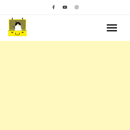
Skip
to
content
嘿 我要旅行 Hey Travel
遊記和美食分享部落格
Life