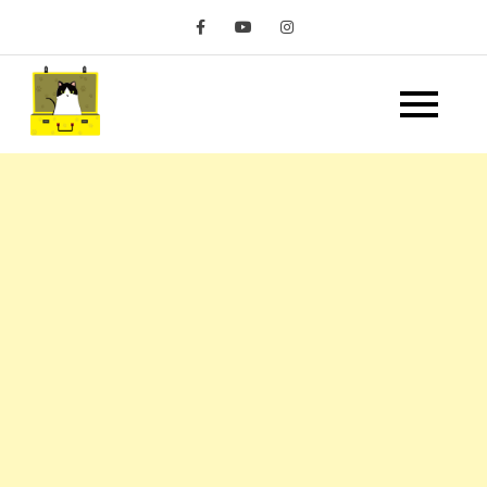
Skip
to
content
嘿 我要旅行 Hey Travel
遊記和美食分享部落格
Life