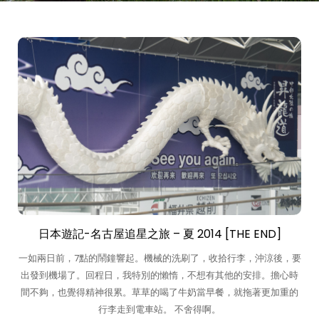
日本遊記-名古屋追星之旅 – 夏 2014 [THE END]
一如兩日前，7點的鬧鐘響起。機械的洗刷了，收拾行李，沖涼後，要
出發到機場了。回程日，我特別的懶惰，不想有其他的安排。擔心時
間不夠，也覺得精神很累。草草的喝了牛奶當早餐，就拖著更加重的
行李走到電車站。 不舍得啊。