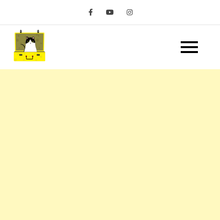
Skip
to
content
嘿 我要旅行 Hey Travel
遊記和美食分享部落格
Life