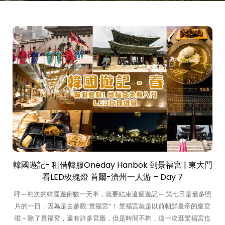
韓國遊記- 租借韓服Oneday Hanbok 到景福宮 | 東大門
看LED玫瑰燈 首爾-濟州一人游 – Day 7
呼～初次的韓國遊倒數一天半，就要結束這個遊記～ 第七日是最多照
片的一日，因為是去參觀“景福宮”！ 景福宮就是以前朝鮮皇帝的皇宮
啦～除了景福宮，還有許多宮殿，但是時間不夠，這一次逛景福宮也