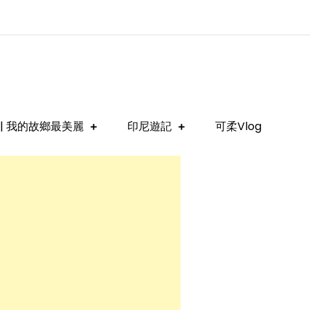
| 我的故鄉最美麗
印尼遊記
可柔Vlog