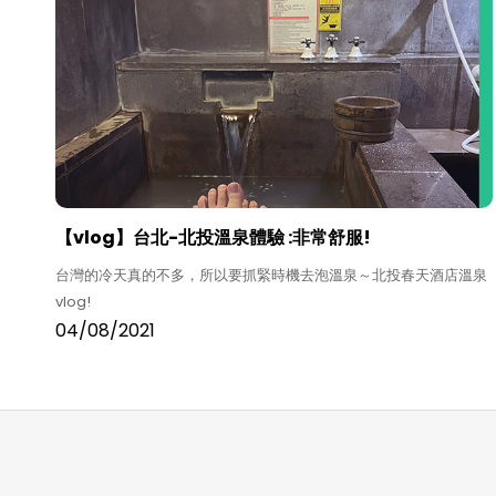
【vlog】台北-北投溫泉體驗 :非常舒服!
台灣的冷天真的不多，所以要抓緊時機去泡溫泉～北投春天酒店溫泉
vlog!
04/08/2021