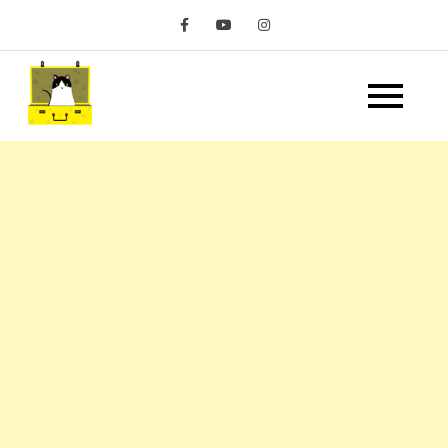
Skip
to
content
嘿 我要旅行 Hey Travel
遊記和美食分享部落格
Life