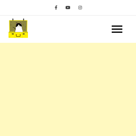
Skip
to
content
嘿 我要旅行 Hey Travel
遊記和美食分享部落格
Life