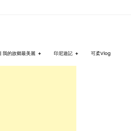
| 我的故鄉最美麗
印尼遊記
可柔Vlog