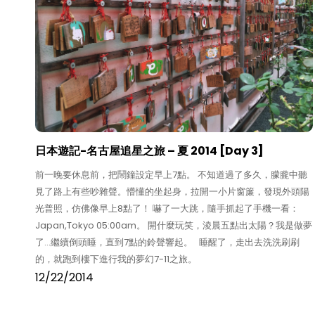
日本遊記-名古屋追星之旅 – 夏 2014 [Day 3]
前一晚要休息前，把鬧鐘設定早上7點。 不知道過了多久，朦朧中聽
見了路上有些吵雜聲。懵懂的坐起身，拉開一小片窗簾，發現外頭陽
光普照，仿佛像早上8點了！ 嚇了一大跳，隨手抓起了手機一看：
Japan,Tokyo 05:00am。 開什麼玩笑，淩晨五點出太陽？我是做夢
了…繼續倒頭睡，直到7點的鈴聲響起。 睡醒了，走出去洗洗刷刷
的，就跑到樓下進行我的夢幻7-11之旅。
12/22/2014