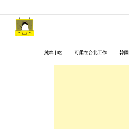
Skip
to
content
嘿 我要旅行 Hey Travel Li
遊記和美食分享部落格
純粹 | 吃
可柔在台北工作
韓國