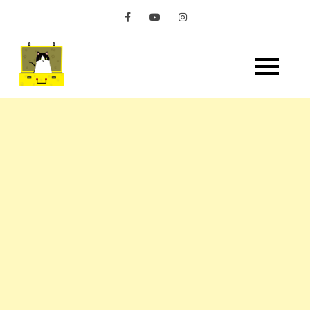
Skip
to
content
嘿 我要旅行 Hey Travel
遊記和美食分享部落格
Life