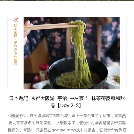
日本遊記-京都大阪游-宇治-中村藤吉-抹茶蕎麥麵和甜
品【Day 2-2】
<相隔好久，終於繼續寫京都遊記咯> 續上一篇走進了宇治市，我當然
要去嘗嘗著名的綠茶美食。 上網搜索了，發現中村藤吉是蠻多部落客
推薦的。 哦對，只需要在google map找中村藤吉，它就會帶你到店