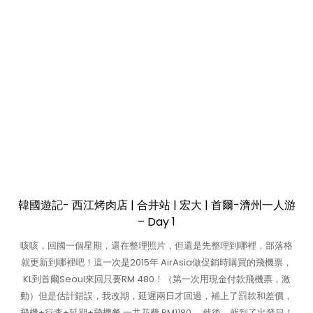
韓國遊記- 西江烤肉店 | 合井站 | 宏大 | 首爾-濟州一人游
– Day 1
咳咳，回國一個星期，還在整理照片，但還是先整理到哪裡，部落格
就更新到哪裡吧！這一次是2015年 AirAsia做促銷時購買的飛機票，
KL到首爾Seoul來回只要RM 480！（第一次用現金付款飛機票，激
動）但是估計錯誤，我改期，延遲兩日才回過，補上了罰款和差價，
飛機+行李+延期+飛機餐 一共花費 RM1180。 然後，就到了出發日！