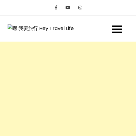
Skip
to
content
嘿 我要旅行
遊記和美食分享部落格
Hey Travel
Life