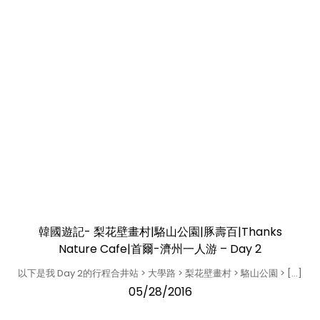
韓國遊記- 梨花壁畫村|駱山公園|豚壽百|Thanks
Nature Cafe|首爾-濟州一人游 – Day 2
以下是我 Day 2的行程合井站 > 大學路 > 梨花壁畫村 > 駱山公園 > […]
05/28/2016