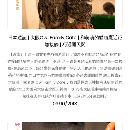
日本遊記 | 大阪Owl Family Cafe | 和萌萌的貓頭鷹近距
離接觸 | 巧遇通天閣
【避雷針】這一篇文要先放個避雷針，如果不喜歡這類所謂“困住”動
物接觸體驗的人們請繞道，謝謝. 這一篇是介紹我和貓頭鷹的第一次接
觸~在馬來西亞，貓頭鷹是保育動物，平凡人只能遠觀，無法觸碰到這
萌萌的生物. 而日本竟然有貓頭鷹咖啡館! 必須去開開眼界 網上搜索到
大阪游一家名為 Owl Family Cafe，我們選擇去天神橋商店街附近的
總店地址: 大阪府大阪市北区天神橋1-10-13搭大阪電車轉站再轉站，
然後在天神橋筋六町目站下車，步行約5分鐘就到了
03/10/2018