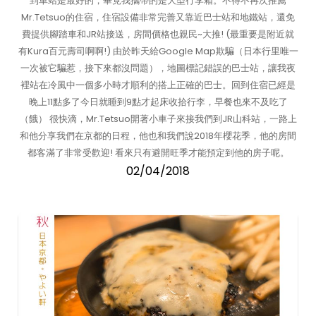
到車站是最好的，畢竟我攜帶的是大型行李箱。不得不再次推薦
Mr.Tetsuo的住宿，住宿設備非常完善又靠近巴士站和地鐵站，還免
費提供腳踏車和JR站接送，房間價格也親民~大推! (最重要是附近就
有Kura百元壽司啊啊!) 由於昨天給Google Map欺騙（日本行里唯一
一次被它騙惹，接下來都沒問題），地圖標記錯誤的巴士站，讓我夜
裡站在冷風中一個多小時才順利的搭上正確的巴士。回到住宿已經是
晚上11點多了今日就睡到9點才起床收拾行李，早餐也來不及吃了
（餓） 很快滴，Mr.Tetsuo開著小車子來接我們到JR山科站，一路上
和他分享我們在京都的日程，他也和我們說2018年櫻花季，他的房間
都客滿了非常受歡迎! 看來只有避開旺季才能預定到他的房子呢。
02/04/2018