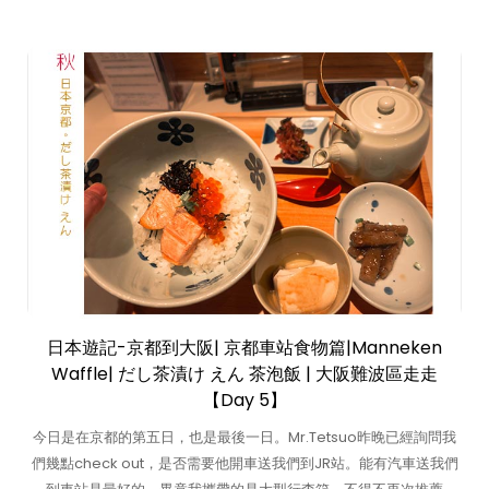
日本遊記-京都到大阪| 京都車站食物篇|Manneken
Waffle| だし茶漬け えん 茶泡飯 | 大阪難波區走走
【Day 5】
今日是在京都的第五日，也是最後一日。Mr.Tetsuo昨晚已經詢問我
們幾點check out，是否需要他開車送我們到JR站。能有汽車送我們