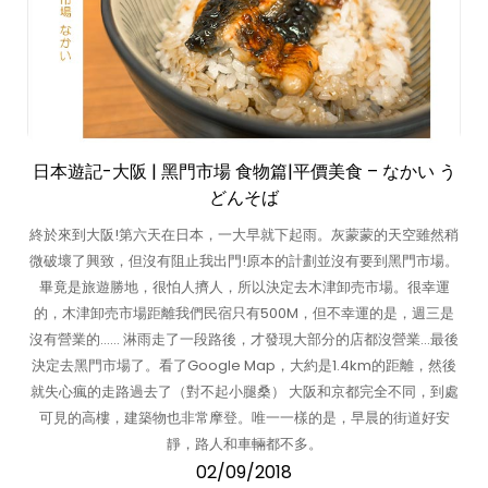
日本遊記-大阪 | 黑門市場 食物篇|平價美食 – なかい う
どんそば
終於來到大阪!第六天在日本，一大早就下起雨。灰蒙蒙的天空雖然稍
微破壞了興致，但沒有阻止我出門!原本的計劃並沒有要到黑門市場。
畢竟是旅遊勝地，很怕人擠人，所以決定去木津卸売市場。很幸運
的，木津卸売市場距離我們民宿只有500M，但不幸運的是，週三是
沒有營業的…… 淋雨走了一段路後，才發現大部分的店都沒營業…最後
決定去黑門市場了。看了Google Map，大約是1.4km的距離，然後
就失心瘋的走路過去了（對不起小腿桑） 大阪和京都完全不同，到處
可見的高樓，建築物也非常摩登。唯一一樣的是，早晨的街道好安
靜，路人和車輛都不多。
02/09/2018