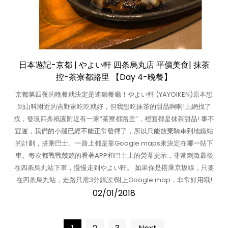
日本遊記-京都 | やよい軒 四条烏丸店 平價美食| 抹茶
控-茶寮都路里 【Day 4-晚餐】
京都第四夜的晚餐就決定是連鎖餐廳！やよい軒 (YAYOIKEN)原本想
到山科附近的吉野家吃吃就好，但我想吃抹茶的甜品啊啊!上網找了
找，發現四条祇園附近有一家”茶寮都路里”，裡面都是抹茶甜品! 事不
宜遲，我們的小腿已經不能正常發揮了，所以只能放棄騎車到地鐵站
的計劃，搭乘巴士。一路上都是靠Google maps來決定在哪一站下
車。每次都戰戰兢兢的看著APP和巴士上的熒幕提示，非常刺激最後
在四条烏丸站下車，慢慢走到やよい軒。 如果你是搭乘京坂線，只要
在四条烏丸站，走路只需3分鐘誒!附上Google map，非常好用哦!
02/01/2018