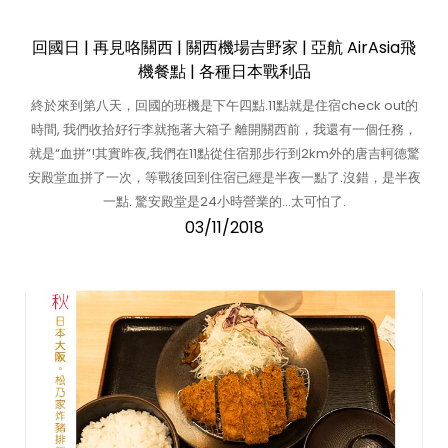
回國日 | 再見咯關西 | 關西機場吉野家 | 亞航 AirAsia飛
機餐點 | 各種日本戰利品
終於來到第八天，回國的班機是下午四點.11點就是住宿check out的
時間, 我們收拾好行李就拖著大箱子 離開關西前，我還有一個任務，
就是“血拼”!其實昨夜,我們在11點從住宿那步行到2km外的唐吉軻德驚
安殿堂血拼了一次，等戰後回到住宿已經是半夜一點了.沒錯，是半夜
一點. 驚安殿堂是24小時營業的…太可怕了.
03/11/2018