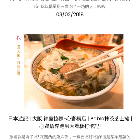
哦! 我就是星期三白跑了一趟的人，哈哈.
03/02/2018
日本遊記 | 大阪 神座拉麵-心齋橋店 | Pablo抹茶芝士撻 |
心齋橋奔跑男大看板打卡記!
旅遊就是為了吃! 在關西的第六夜，一樣要吃好吃的!這是某羊建議的