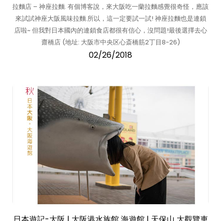
拉麵店 – 神座拉麵. 有個博客說，來大阪吃一蘭拉麵感覺很奇怪，應該
來試試神座大阪風味拉麵.所以，這一定要試一試! 神座拉麵也是連鎖
店啦~ 但我對日本國內的連鎖食店都很有信心，沒問題!最後選擇去心
齋橋店 (地址: 大阪市中央区心斎橋筋2丁目8-26)
02/26/2018
日本遊記-大阪 | 大阪港水族館 海遊館 | 天保山 大觀覽車