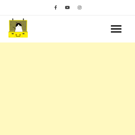
Skip
to
content
嘿 我要旅行 Hey Travel
遊記和美食分享部落格
Life