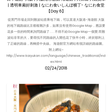
| 透明車廂好刺激 | なにわ食いしんぼ横丁- なにわ食堂
【Day 6】
從黑門市場走回到難波站搭乘地下鐵，可以直達大阪港-海遊館.大阪
的地下鐵路線比京都複雜許多，如果沒有使用Google Map，應該要
花多一倍的時間來詢問路線了…… 不得不給Google Map一個贊.而難
波站非常的大，要尋找不同路線的入閘也花了快半小時，終於順利上
了正確的路線，再轉搭中央線。 海遊館官方網站有很詳細的路線圖。
附上網址~
http://www.kaiyukan.com/language/chinese_traditional/ind
ex.html
02/24/2018