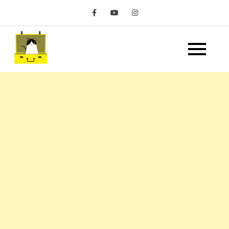
Skip
to
content
嘿 我要旅行 Hey Travel
遊記和美食分享部落格
Life