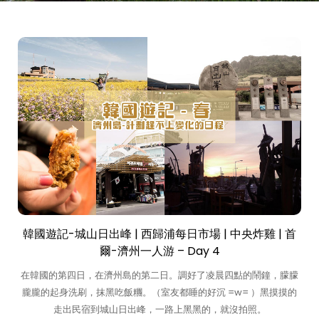
韓國遊記-城山日出峰 | 西歸浦每日市場 | 中央炸雞 | 首
爾-濟州一人游 – Day 4
在韓國的第四日，在濟州島的第二日。調好了凌晨四點的鬧鐘，朦朦
朧朧的起身洗刷，抹黑吃飯糰。（室友都睡的好沉 =w= ）黑摸摸的
走出民宿到城山日出峰，一路上黑黑的，就沒拍照。