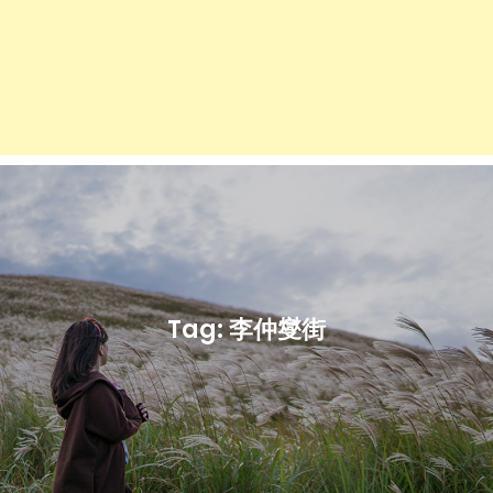
Tag:
李仲燮街