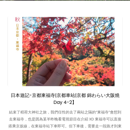
日本遊記-京都東福寺|京都車站|京都 錦わらい大阪燒
Day 4-2】
結束了稻荷大神社之旅，我們任性的去了兩站之隔的“東福寺”會想到
去東福寺，也是因為某羊昨晚看電視節目在介紹 XD 東福寺可以直接
搭乘京坂線，在東福寺站下車即可。但下車後，需要走一段路才到東