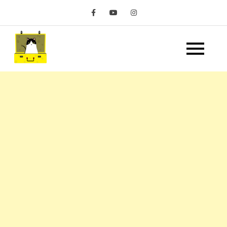
Skip
to
content
嘿 我要旅行 Hey Travel
遊記和美食分享部落格
Life