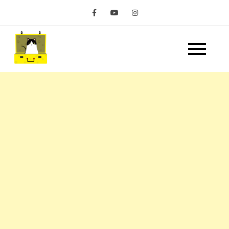
Skip
to
content
嘿 我要旅行 Hey Travel
遊記和美食分享部落格
Life