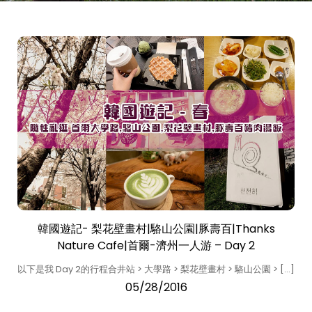
韓國遊記- 梨花壁畫村|駱山公園|豚壽百|Thanks
Nature Cafe|首爾-濟州一人游 – Day 2
以下是我 Day 2的行程合井站 > 大學路 > 梨花壁畫村 > 駱山公園 > […]
05/28/2016