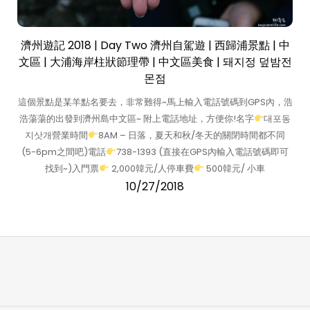
濟州遊記 2018 | Day Two 濟州自駕遊 | 西歸浦景點 | 中
文區 | 大浦海岸柱狀節理帶 | 中文區美食 | 돼지정 덮밤전
몬점
這個景點是某羊點名要去，非常難得~馬上輸入電話號碼到GPS內，浩
浩蕩蕩的出發到濟州島中文區~ 附上電話地址，方便你!名字
대포동
지삿개營業時間
8AM – 日落，夏天和秋/冬天的關閉時間都不同
(5-6pm之間吧)電話
738-1393 (直接在GPS內輸入電話號碼即可
找到~)入門票
2,000韓元/人停車費
500韓元/ 小車
10/27/2018