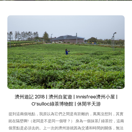
濟州遊記 2018 | 濟州自駕遊 | Innisfree濟州小屋 |
O’sulloc綠茶博物館 | 休閒半天游
提到這兩個地點，我原以為它們之間是有距離的，萬萬沒想到，其實
就在隔壁啊!（老闆是不是同一個呀？） 身為一個抹茶/ 綠茶控，這兩
個景點是必須去的。上一次的濟州游就因為交通和時間的關係，無法