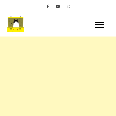
Skip
to
content
嘿 我要旅行 Hey Travel
遊記和美食分享部落格
Life