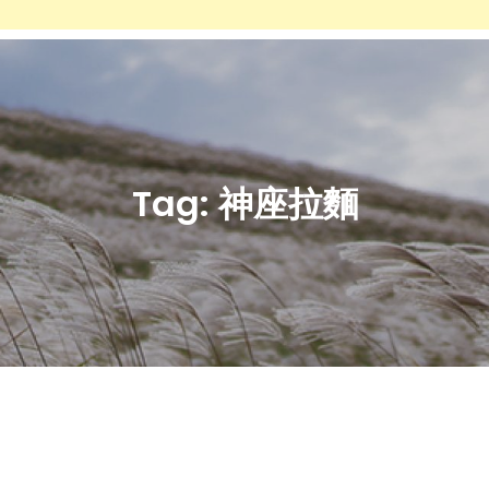
Tag:
神座拉麵