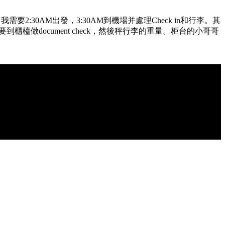
30AM出發，3:30AM到機場并處理Check in和行李。其
樣需要到櫃檯做document check，然後秤行李的重量。柜台的小哥哥