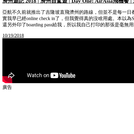
濟州遊記 2018 | 濟州自駕遊 | Day One: AirAsia飛
亞航不久前就推出了吉隆坡直飛濟州的路線，但並不是每一日都有航班
實我早已經online check in了，但我覺得真的沒啥用處。本以為
還另外印了boarding pass給我，所以我自己打印的那張是毫無用處
10/19/2018
廣告