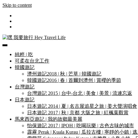
Skip to content
遊記和美食分享部落格
嘿 我要旅行 Hey Travel Life
純粹 | 吃
可柔在台北工作
韓國遊記
濟州遊記2018 | 秋 | 芒草 | 韓國遊記
韓國遊記2016 | 春 | 首爾到濟州 | 賞櫻的季節
台灣遊記
台灣遊記 2015 | 台中-台北 | 美食 | 美景 | 流連忘返
日本遊記
日本遊記 2014 | 夏 | 名古屋追星之旅 | 姜大聲演唱會
日本遊記 2017 | 秋 | 京都 大阪之旅 | 紅楓葉觀賞
馬來西亞遊記 | 我的故鄉最美麗
怡保遊記 2017 | IPOH | 吃喝玩樂 | 古色古味的城市
霹靂 Perak | Kuala Kurau | 瓜拉古樓 | 寧靜的小鎮