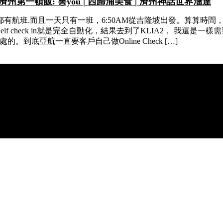
機餐 | 濟州第一頓飯: 봉you | 西歸浦美食 | 濟州神話世界溜達
.而且一天只有一班，6:50AM從吉隆坡出發。算算時間，我需要2:
Self check in就是完全自動化，結果去到了KLIA2， 我還是一
的。到底亞航一直要客戶自己做Online Check […]