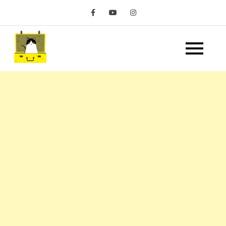
Skip
to
content
嘿 我要旅行 Hey Travel
遊記和美食分享部落格
Life