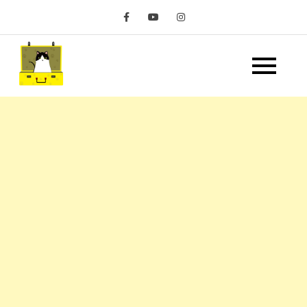
Skip
to
content
嘿 我要旅行 Hey Travel
遊記和美食分享部落格
Life