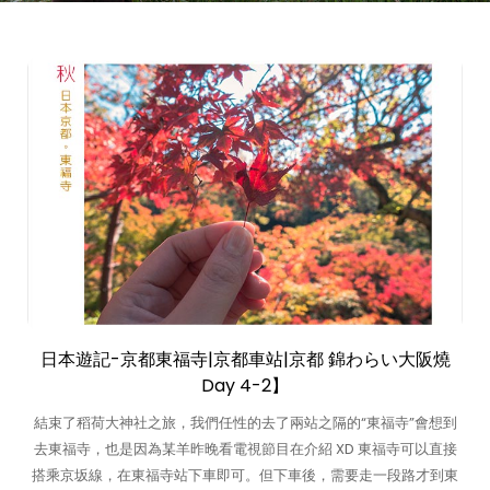
日本遊記-京都東福寺|京都車站|京都 錦わらい大阪燒
Day 4-2】
結束了稻荷大神社之旅，我們任性的去了兩站之隔的“東福寺”會想到
去東福寺，也是因為某羊昨晚看電視節目在介紹 XD 東福寺可以直接
搭乘京坂線，在東福寺站下車即可。但下車後，需要走一段路才到東