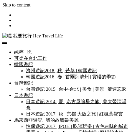
Skip to content
遊記和美食分享部落格
嘿 我要旅行 Hey Travel Life
純粹 | 吃
可柔在台北工作
韓國遊記
濟州遊記2018 | 秋 | 芒草 | 韓國遊記
韓國遊記2016 | 春 | 首爾到濟州 | 賞櫻的季節
台灣遊記
台灣遊記 2015 | 台中-台北 | 美食 | 美景 | 流連忘返
日本遊記
日本遊記 2014 | 夏 | 名古屋追星之旅 | 姜大聲演唱
會
日本遊記 2017 | 秋 | 京都 大阪之旅 | 紅楓葉觀賞
馬來西亞遊記 | 我的故鄉最美麗
怡保遊記 2017 | IPOH | 吃喝玩樂 | 古色古味的城市