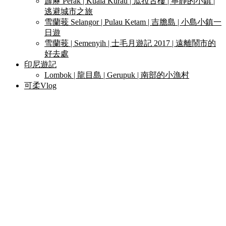
霹靂 Perak | Kuala Kurau | 瓜拉古樓 | 寧靜的小鎮 |
逃避城市之旅
雪蘭莪 Selangor | Pulau Ketam | 吉膽島 | 小島小鎮一
日遊
雪蘭莪 | Semenyih | 士毛月遊記 2017 | 遠離鬧市的
好去處
印尼遊記
Lombok | 龍目島 | Gerupuk | 南部的小漁村
可柔Vlog