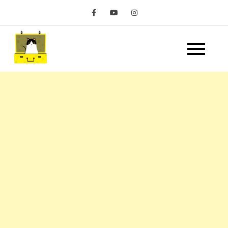
Skip
to
content
嘿 我要旅行 Hey Travel
遊記和美食分享部落格
Life