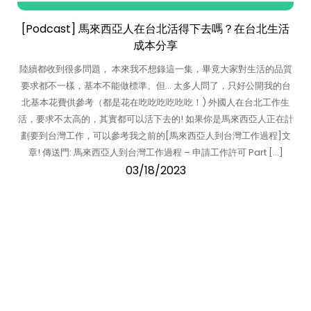
[Podcast] 馬來西亞人在台北活得下去嗎？在台北生活
成本分享
陸續都收到很多問題， 本來我不想錄這一集，畢竟大家對生活的品質
要求都不一樣，基本不能做標準。但… 太多人問了，只好公開我的台
北基本花費供參考（都是花在吃吃吃吃吃吃！) 外國人在台北工作生
活，要求不太高的，其實都可以活下去的! 如果你是馬來西亞人正在計
劃要到台灣工作，可以參考我之前的[馬來西亞人到台灣工作過程]文
章! 傳送門: 馬來西亞人到台灣工作過程 – 申請工作許可 Part […]
03/18/2023