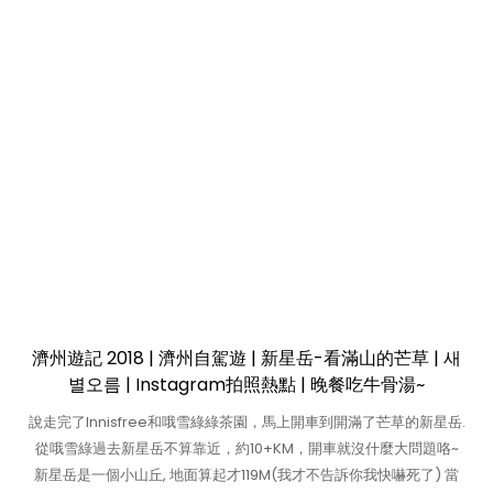
濟州遊記 2018 | 濟州自駕遊 | 新星岳-看滿山的芒草 | 새
별오름 | Instagram拍照熱點 | 晚餐吃牛骨湯~
說走完了Innisfree和哦雪綠綠茶園，馬上開車到開滿了芒草的新星岳.
從哦雪綠過去新星岳不算靠近，約10+KM，開車就沒什麼大問題咯~
新星岳是一個小山丘, 地面算起才119M(我才不告訴你我快嚇死了) 當