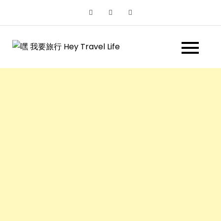
Skip
to
content
嘿 我要旅行
遊記和美食分享部落格
Hey Travel
Life