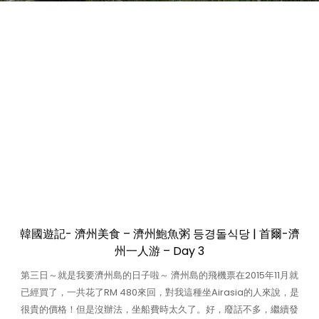
韓國遊記- 濟州美食 – 濟州鮑魚粥 등경돌식당 | 首爾-濟
州一人游 – Day 3
第三日～就是我要濟州島的日子啦～ 濟州島的飛機票在2015年11月就
已經買了，一共花了RM 480來回，對我這種坐Airasia的人來說，是
很貴的價格！但是沒辦法，坐船費時太久了。好，廢話不多，繼續發