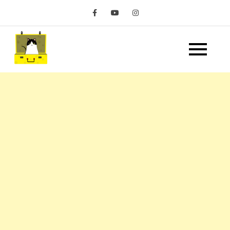
Skip
to
content
嘿 我要旅行 Hey Travel
遊記和美食分享部落格
Life