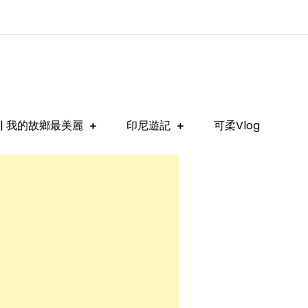
| 我的故鄉最美麗
印尼遊記
可柔Vlog