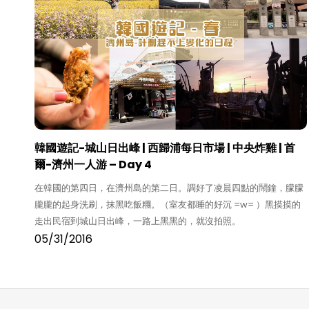
韓國遊記-城山日出峰 | 西歸浦每日市場 | 中央炸雞 | 首
爾-濟州一人游 – Day 4
在韓國的第四日，在濟州島的第二日。調好了凌晨四點的鬧鐘，朦朦
朧朧的起身洗刷，抹黑吃飯糰。（室友都睡的好沉 =w= ）黑摸摸的
走出民宿到城山日出峰，一路上黑黑的，就沒拍照。
05/31/2016