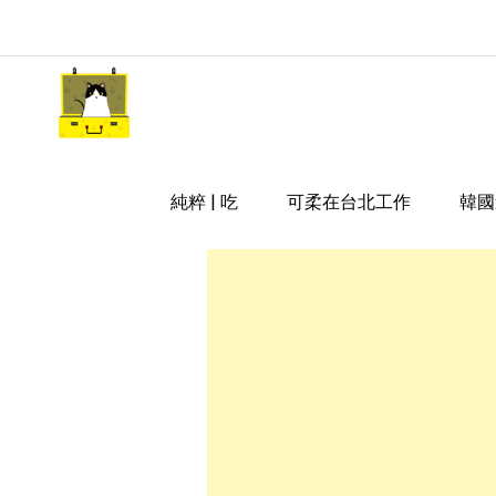
Skip
to
content
嘿 我要旅行 Hey Travel Li
遊記和美食分享部落格
純粹 | 吃
可柔在台北工作
韓國