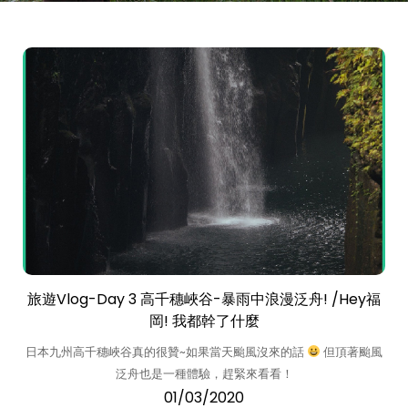
旅遊Vlog-Day 3 高千穗峽谷-暴雨中浪漫泛舟! /Hey福
岡! 我都幹了什麼
日本九州高千穗峽谷真的很贊~如果當天颱風沒來的話
但頂著颱風
泛舟也是一種體驗，趕緊來看看！
01/03/2020