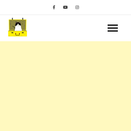
Skip
to
content
嘿 我要旅行 Hey Travel
遊記和美食分享部落格
Life