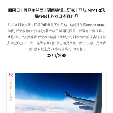
回國日 | 再見咯關西 | 關西機場吉野家 | 亞航 AirAsia飛
機餐點 | 各種日本戰利品
終於來到第八天，回國的班機是下午四點.11點就是住宿check out的
時間, 我們收拾好行李就拖著大箱子 離開關西前，我還有一個任務，
就是“血拼”!其實昨夜,我們在11點從住宿那步行到2km外的唐吉軻德驚
安殿堂血拼了一次，等戰後回到住宿已經是半夜一點了.沒錯，是半夜
一點. 驚安殿堂是24小時營業的…太可怕了.
03/11/2018