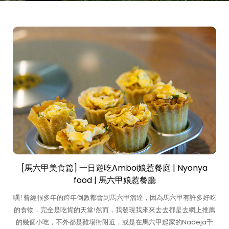
[馬六甲美食篇] 一日遊吃Amboi娘惹餐庭 | Nyonya
food | 馬六甲娘惹餐廳
嘿! 曾經很多年的跨年倒數都會到馬六甲溜達，因為馬六甲有許多好吃
的食物，完全是吃貨的天堂!然而，我發現我來來去去都是去網上推薦
的幾個小吃，不外都是雞場街附近，或是在馬六甲起家的Nadeja千