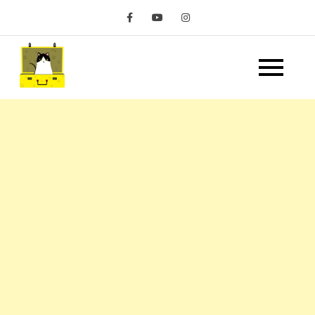
Skip
to
content
嘿 我要旅行 Hey Travel
遊記和美食分享部落格
Life