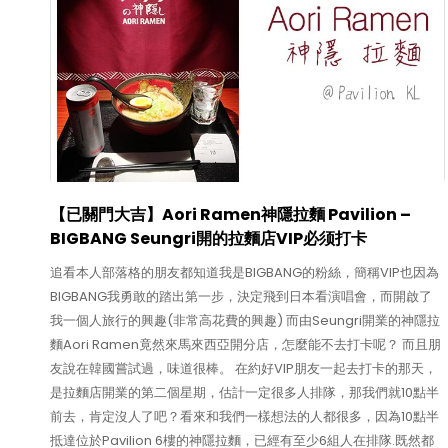
【已關門大吉】Aori Ramen神隱拉麵 Pavilion –
BIGBANG Seungri開的拉麵店VIP必须打卡
追看本人部落格的朋友都知道我是BIGBANG的粉絲，簡稱VIP也因為
BIGBANG我勇敢的踏出第一步，決定飛到日本看演唱會，而開啟了
我一個人旅行的興趣(非常高花費的興趣) 而由Seungri開業的神隱拉
麵Aori Ramen竟然來馬來西亞開分店，怎麼能不去打卡呢？ 而且朋
友說在韓國嘗試過，味道很棒。 在約好VIP朋友一起去打卡的那天，
是拉麵店開業的第二個星期，估計一定很多人排隊，那我們就10點半
前去，肯定沒人了吧？看來和我們一樣想法的人都很多，因為10點半
抵達位於Pavilion 6樓的神隱拉麵，已經有至少6組人在排隊.既然都