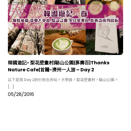
韓國遊記- 梨花壁畫村|駱山公園|豚壽百|Thanks
Nature Cafe|首爾-濟州一人游 – Day 2
以下是我 Day 2的行程合井站 > 大學路 > 梨花壁畫村 > 駱山公園 >
[…]
05/28/2016