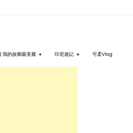
| 我的故鄉最美麗
印尼遊記
可柔Vlog