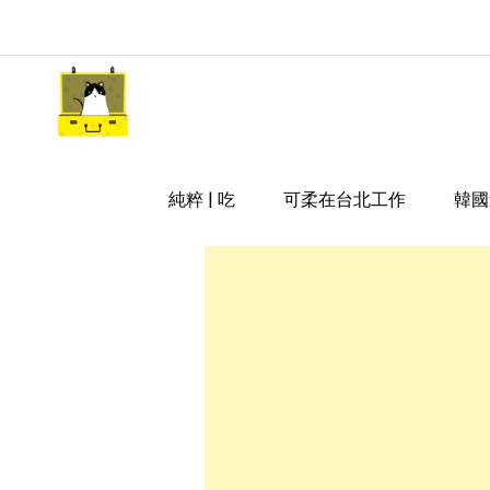
Skip
to
content
嘿 我要旅行 Hey Travel Li
遊記和美食分享部落格
純粹 | 吃
可柔在台北工作
韓國