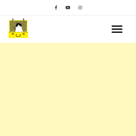
Skip
to
content
嘿 我要旅行 Hey Travel
遊記和美食分享部落格
Life