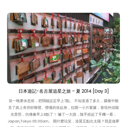
日本遊記-名古屋追星之旅 – 夏 2014 [Day 3]
前一晚要休息前，把鬧鐘設定早上7點。 不知道過了多久，朦朧中聽
見了路上有些吵雜聲。懵懂的坐起身，拉開一小片窗簾，發現外頭陽
光普照，仿佛像早上8點了！ 嚇了一大跳，隨手抓起了手機一看：
Japan,Tokyo 05:00am。 開什麼玩笑，淩晨五點出太陽？我是做夢