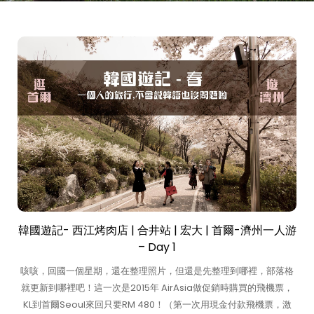
韓國遊記- 西江烤肉店 | 合井站 | 宏大 | 首爾-濟州一人游
– Day 1
咳咳，回國一個星期，還在整理照片，但還是先整理到哪裡，部落格
就更新到哪裡吧！這一次是2015年 AirAsia做促銷時購買的飛機票，
KL到首爾Seoul來回只要RM 480！（第一次用現金付款飛機票，激