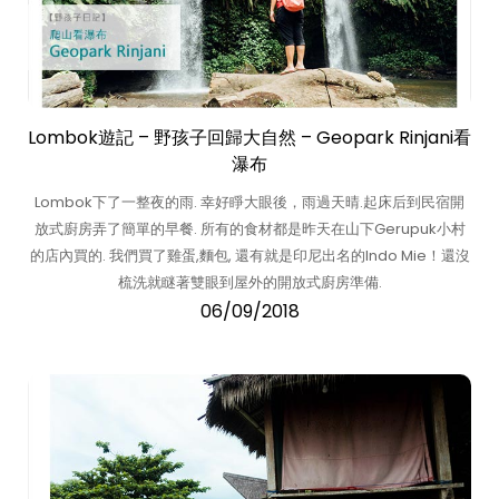
Lombok遊記 – 野孩子回歸大自然 – Geopark Rinjani看
瀑布
Lombok下了一整夜的雨. 幸好睜大眼後，雨過天晴.起床后到民宿開
放式廚房弄了簡單的早餐. 所有的食材都是昨天在山下Gerupuk小村
的店內買的. 我們買了雞蛋,麵包, 還有就是印尼出名的Indo Mie！還沒
梳洗就瞇著雙眼到屋外的開放式廚房準備.
06/09/2018