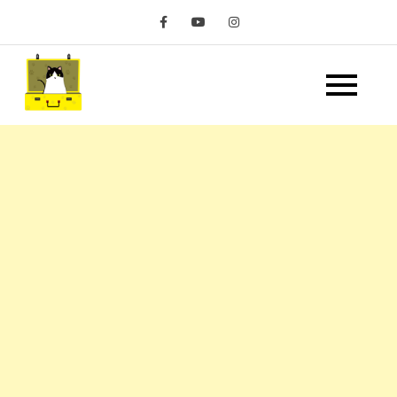
Skip
to
content
嘿 我要旅行 Hey Travel
遊記和美食分享部落格
Life