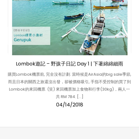
Lombok遊記 – 野孩子日記 Day 1 | 下著綿綿細雨
購買Lombok機票前, 完全沒有計劃. 當時候是AirAsia的big sale季節,
而且日本的關西之旅還沒出發，卻被價格吸引, 手指不受控制的買了到
Lombok的來回機票. (笑) 來回機票加上食物和行李(30kg)，兩人一
共 RM 784. […]
04/14/2018