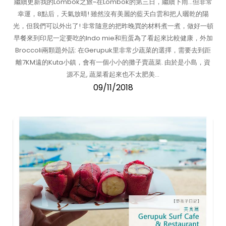
繼續更新我的Lombok之旅~在Lombok的第三日，繼續下雨…但非常
幸運，8點后，天氣放晴! 雖然沒有美麗的藍天白雲和把人曬乾的陽
光，但我們可以外出了! 非常隨意的把昨晚買的材料煮一煮，做好一頓
早餐來到印尼一定要吃的Indo mie和煎蛋為了看起來比較健康，外加
Broccoli兩顆題外話: 在Gerupuk里非常少蔬菜的選擇，需要去到距
離7KM遠的Kuta小鎮，會有一個小小的攤子賣蔬菜. 由於是小島，資
源不足, 蔬菜看起來也不太肥美…
09/11/2018