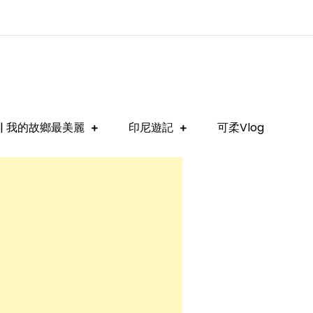
| 我的故鄉最美麗
印尼遊記
可柔Vlog