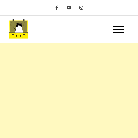
Skip
to
content
嘿 我要旅行 Hey Travel
遊記和美食分享部落格
Life