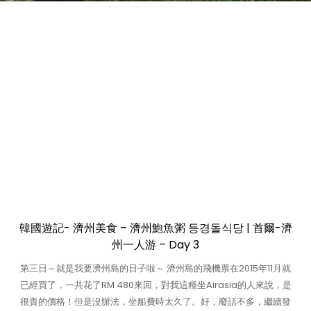
韓國遊記- 濟州美食 – 濟州鮑魚粥 등경돌식당 | 首爾-濟
州一人游 – Day 3
第三日～就是我要濟州島的日子啦～ 濟州島的飛機票在2015年11月就
已經買了，一共花了RM 480來回，對我這種坐Airasia的人來說，是
很貴的價格！但是沒辦法，坐船費時太久了。好，廢話不多，繼續發