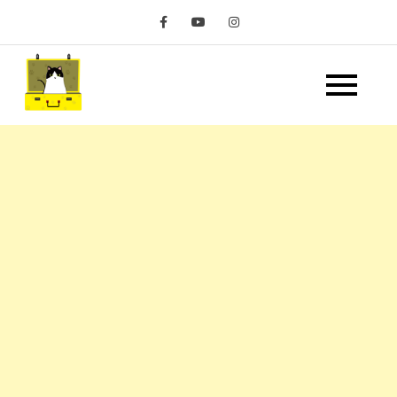
Skip
to
content
嘿 我要旅行 Hey Travel
遊記和美食分享部落格
Life