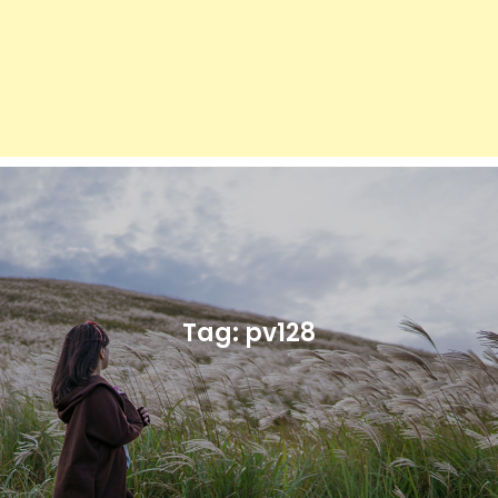
Tag:
pv128