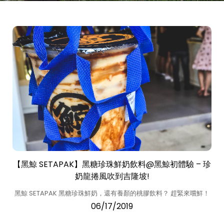
【黑鯨 SETAPAK】黑糖珍珠鮮奶飲料@黑鯨初體驗 – 珍
奶龍捲風吹到吉隆坡!
黑鯨 SETAPAK 黑糖珍珠鮮奶，還有養顏的桃膠飲料？ 趕緊來嚐鮮！
06/17/2019