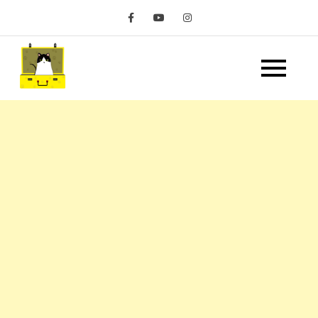
Skip
to
content
嘿 我要旅行 Hey Travel
遊記和美食分享部落格
Life