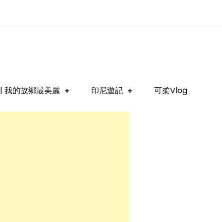
| 我的故鄉最美麗
印尼遊記
可柔Vlog