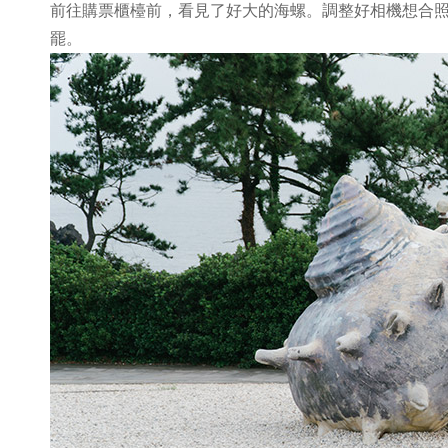
前往購票櫃檯前，看見了好大的海螺。調整好相機想合
罷。