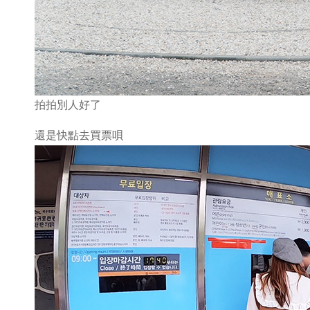
拍拍別人好了
還是快點去買票唄