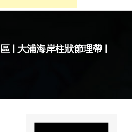
中文區 | 大浦海岸柱狀節理帶 |
점