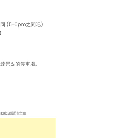
 (5-6pm之間吧)
)
抵達景點的停車場。
 滑動繼續閱讀文章