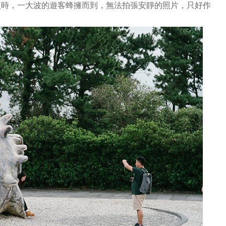
照時，一大波的遊客蜂擁而到，無法拍張安靜的照片，只好作