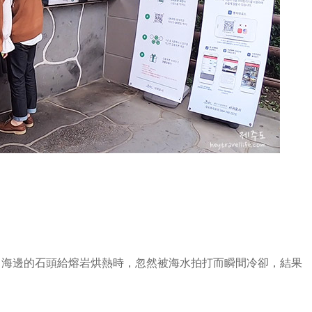
，海邊的石頭給熔岩烘熱時，忽然被海水拍打而瞬間冷卻，結果