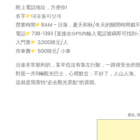
附上電話地址，方便你!
名字
대포동지삿개
營業時間
8AM – 日落，夏天和秋/冬天的關閉時間都不同
電話
738-1393 (直接在GPS內輸入電話號碼即可找到~
入門票
2,000韓元/人
停車費
500韓元/ 小車
沿途非常順利的，某羊也沒有靠左行駛，一路很安全的
對面一共5輛觀光巴士，心裡默念：不好了，人山人海。
這就是我害怕“必去觀光景點”的原因。
廣告,