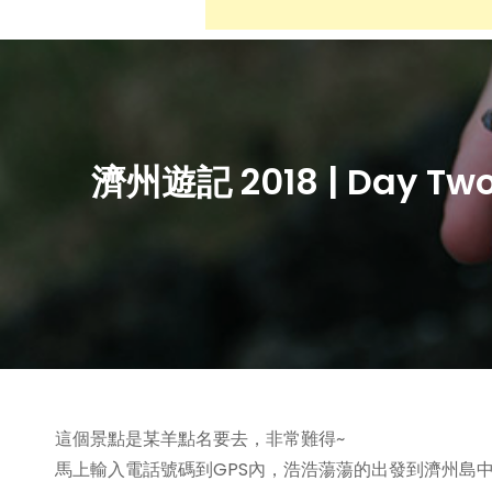
濟州遊記 2018 | Day 
這個景點是某羊點名要去，非常難得~
馬上輸入電話號碼到GPS內，浩浩蕩蕩的出發到濟州島中