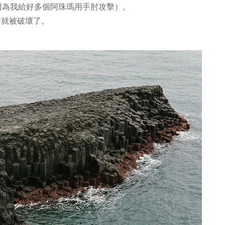
因為我給好多個阿珠瑪用手肘攻擊）。
情就被破壞了。