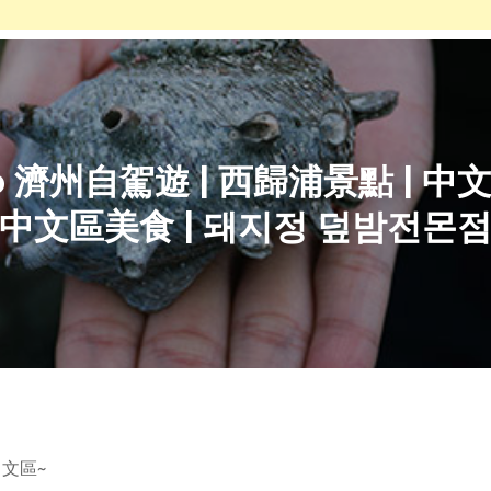
Two 濟州自駕遊 | 西歸浦景點 | 
中文區美食 | 돼지정 덮밤전몬
文區~