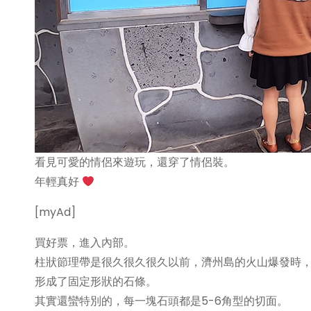
看見可愛的情侶來遊玩，還穿了情侶裝。
年輕真好
[myAd]
買好票，進入內部。
柱狀節理帶是很久很久很久以前，濟州島的火山爆發時
形成了固定形狀的石條。
其實還蠻特別的，每一塊石頭都是5-6角型的切面。