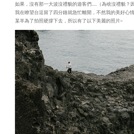
如果，沒有那一大波沒禮貌的遊客們……（為啥沒禮貌？
我在瞭望台逗留了四分鐘就急忙離開，不然我的美好心
某羊為了拍照硬撐下去，所以有了以下美麗的照片~