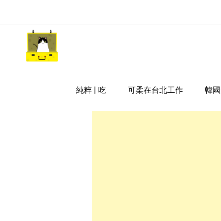
Skip
to
content
嘿 我要旅行 Hey Travel Li
遊記和美食分享部落格
純粹 | 吃
可柔在台北工作
韓國