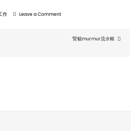
on
工作
Leave a Comment
[Podcast]
外
國
腎貓murmur流水帳
人
在
台
灣
看
醫
生
貴
嗎？
健
保