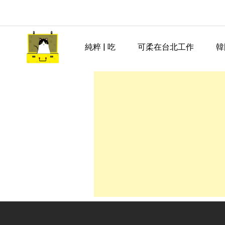
Skip
to
content
純粹 | 吃
可柔在台北工作
韓
嘿 我要旅行 Hey Travel Li
遊記和美食分享部落格