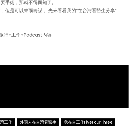
的要手術，那就不得而知了。
，但是可以未雨籌謀， 先來看看我的“在台灣看醫生分享”！
旅行+工作+Podcast內容！
灣工作
外國人在台灣看醫生
我在台工作FiveFourThree