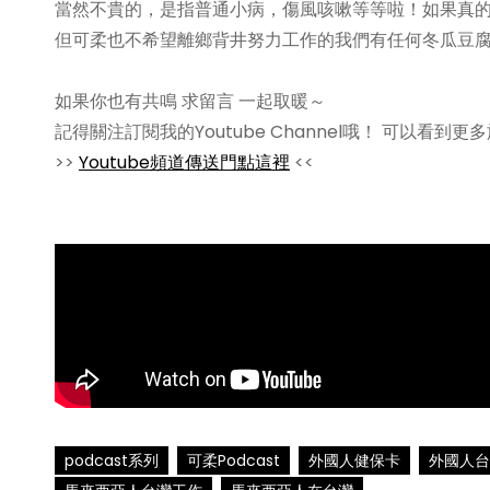
當然不貴的，是指普通小病，傷風咳嗽等等啦！如果真
但可柔也不希望離鄉背井努力工作的我們有任何冬瓜豆腐
如果你也有共鳴 求留言 一起取暖～
記得關注訂閱我的Youtube Channel哦！ 可以看到更多
>>
Youtube頻道傳送門點這裡
<<
podcast系列
可柔Podcast
外國人健保卡
外國人台