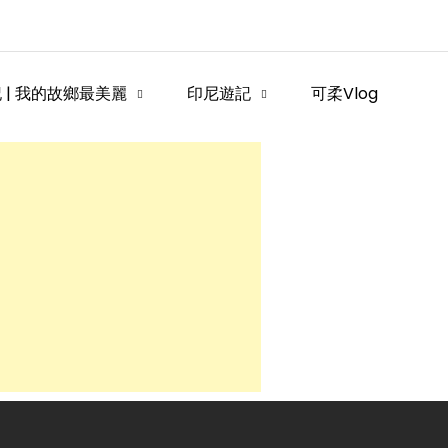
 | 我的故鄉最美麗
印尼遊記
可柔Vlog