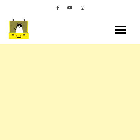
Skip
to
content
嘿 我要旅行 Hey Travel
遊記和美食分享部落格
Life