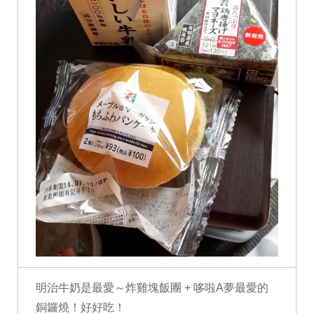
明治牛奶是最愛～炸雞塊飯團 + 哆啦A夢最愛的
銅鑼燒！好好吃！