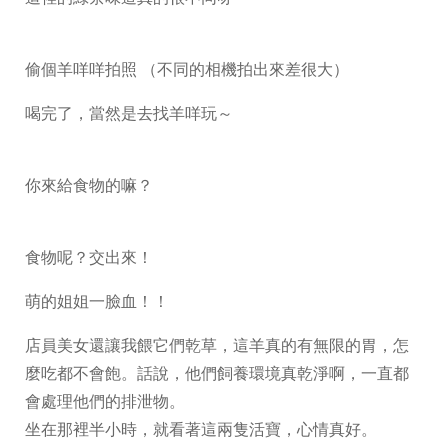
偷個羊咩咩拍照 （不同的相機拍出來差很大）
喝完了，當然是去找羊咩玩～
你來給食物的嘛？
食物呢？交出來！
萌的姐姐一臉血！！
店員美女還讓我餵它們乾草，這羊真的有無限的胃，怎
麼吃都不會飽。話說，他們飼養環境真乾淨啊，一直都
會處理他們的排泄物。
坐在那裡半小時，就看著這兩隻活寶，心情真好。