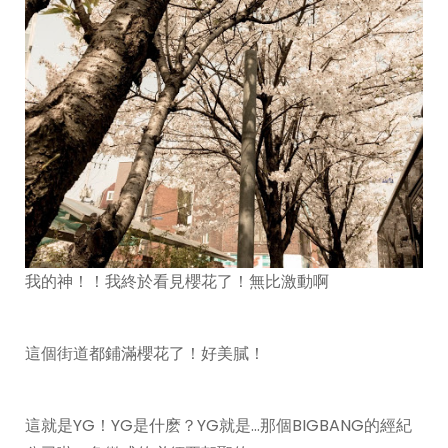
我的神！！我終於看見櫻花了！無比激動啊
這個街道都鋪滿櫻花了！好美膩！
這就是YG！YG是什麽？YG就是…那個BIGBANG的經紀