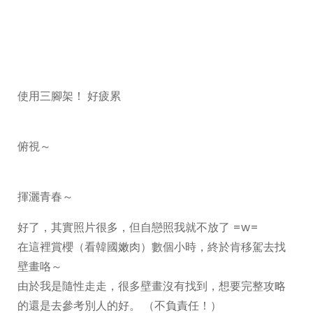
使用三腳架！ 好疲累
俯視～
揮灑青春～
好了，其實照片很多，但自戀照我就不放了 =w=
在這裡賞櫻（看韓國嫩肉）數個小時，終於肯移駕去找
壁畫咯～
由於我是隨性走走，很多壁畫沒有找到，想要完整攻略
的還是去參考別人的好。 （不負責任！）