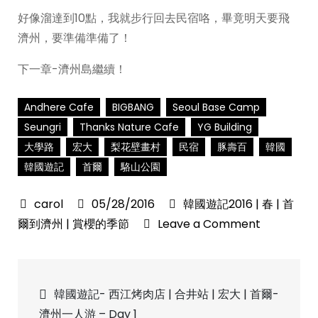
好像溜達到10點，我就步行回去民宿咯，畢竟明天要飛
濟州，要準備準備了！
下一章-濟州島繼續！
Andhere Cafe
BIGBANG
Seoul Base Camp
Seungri
Thanks Nature Cafe
YG Building
大學路
宏大
梨花壁畫村
民宿
豚壽百
韓國
韓國遊記
首爾
駱山公園
05/28/2016
韓國遊記2016 | 春 | 首
on
爾到濟州 | 賞櫻的季節
Leave a Comment
韓
國
Post
遊
韓國遊記- 西江烤肉店 | 合井站 | 宏大 | 首爾-
記-
濟州一人游 – Day 1