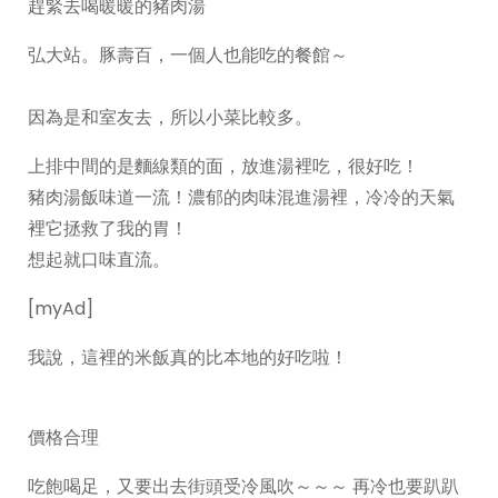
趕緊去喝暖暖的豬肉湯
弘大站。豚壽百，一個人也能吃的餐館～
因為是和室友去，所以小菜比較多。
上排中間的是麵線類的面，放進湯裡吃，很好吃！
豬肉湯飯味道一流！濃郁的肉味混進湯裡，冷冷的天氣
裡它拯救了我的胃！
想起就口味直流。
[myAd]
我說，這裡的米飯真的比本地的好吃啦！
價格合理
吃飽喝足，又要出去街頭受冷風吹～～～ 再冷也要趴趴