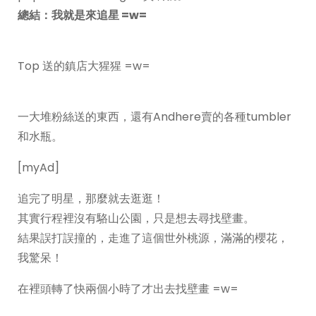
總結：我就是來追星 =w=
Top 送的鎮店大猩猩 =w=
一大堆粉絲送的東西，還有Andhere賣的各種tumbler
和水瓶。
[myAd]
追完了明星，那麼就去逛逛！
其實行程裡沒有駱山公園，只是想去尋找壁畫。
結果誤打誤撞的，走進了這個世外桃源，滿滿的櫻花，
我驚呆！
在裡頭轉了快兩個小時了才出去找壁畫 =w=