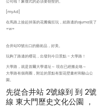
公司啦！象徵式的必須要朝聖的。
[myAd]
在馬路上撿起掉落的花瓣瘋狂玩，給路邊的ajuma笑了
=w=
合井站10號出口的藝術品，好美。
玩夠了路邊的櫻花，出發到今日景點 – 大學路！
大學路，就是首爾大學遺址～ 現在已經搬走咯～
大學路有個商圈，附近的景點有梨花壁畫村和駱山公
園。
先從合井站 2號線到 到 2號
線 東大門歷史文化公園 ，