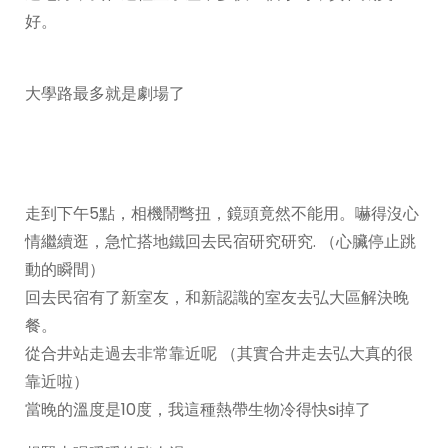
好。
大學路最多就是劇場了
走到下午5點，相機鬧彆扭，鏡頭竟然不能用。嚇得沒心
情繼續逛，急忙搭地鐵回去民宿研究研究. （心臟停止跳
動的瞬間）
回去民宿有了新室友，和新認識的室友去弘大區解決晚
餐。
從合井站走過去非常靠近呢 （其實合井走去弘大真的很
靠近啦）
當晚的溫度是10度，我這種熱帶生物冷得快si掉了