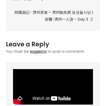
navigation
梨
花
韓國遊記- 濟州美食 – 濟州鮑魚粥 등경돌식당 |
壁
首爾-濟州一人游 – Day 3
畫
村|
駱
山
Leave a Reply
公
You must be
logged in
to post a comment.
園|
豚
壽
百|Thanks
Nature
Cafe|
首
爾-