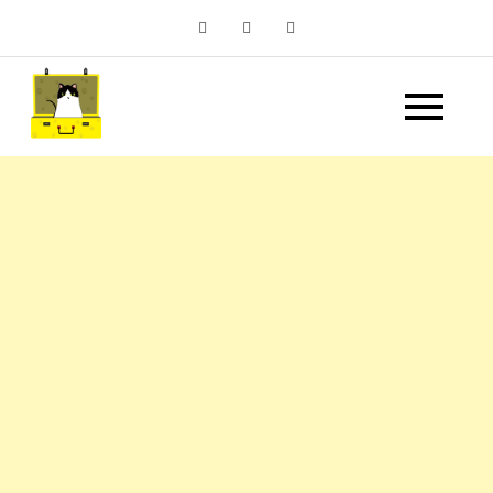
Skip
to
content
嘿 我要旅行 Hey Travel
遊記和美食分享部落格
Life