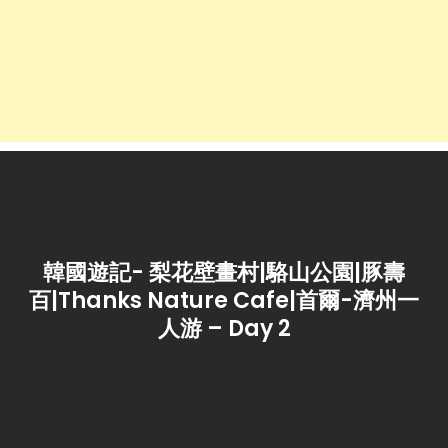
韓國遊記- 梨花壁畫村|駱山公園|豚壽
百|Thanks Nature Cafe|首爾-濟州一
人游 – Day 2